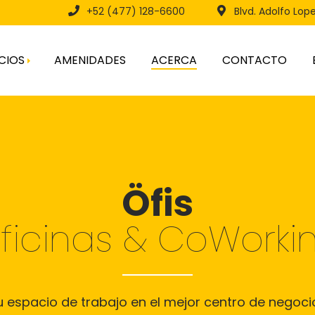
+52 (477) 128-6600
Blvd. Adolfo Lop
CIOS
AMENIDADES
ACERCA
CONTACTO
ral
Öfis
ficinas & CoWorki
 Nuevo
u espacio de trabajo en el mejor centro de negoci