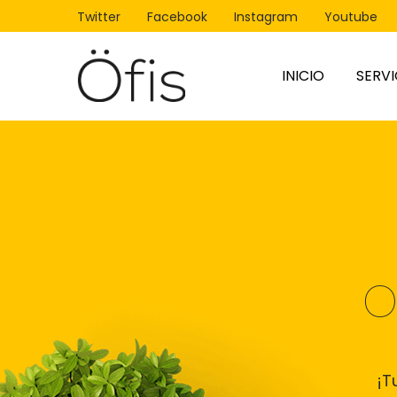
Twitter
Facebook
Instagram
Youtube
INICIO
SERVI
Oficina Tempo
Oficina Virtual
Coworking
Sala Juntas
O
Sala Virtual <
¡T