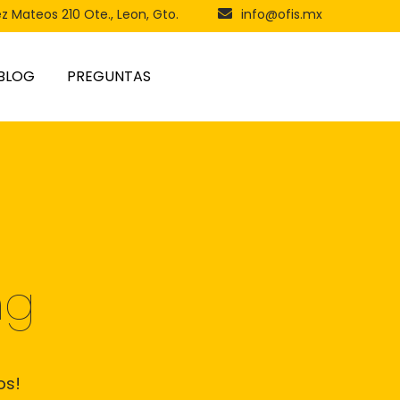
ez Mateos 210 Ote., Leon, Gto.
info@ofis.mx
BLOG
PREGUNTAS
ng
os!