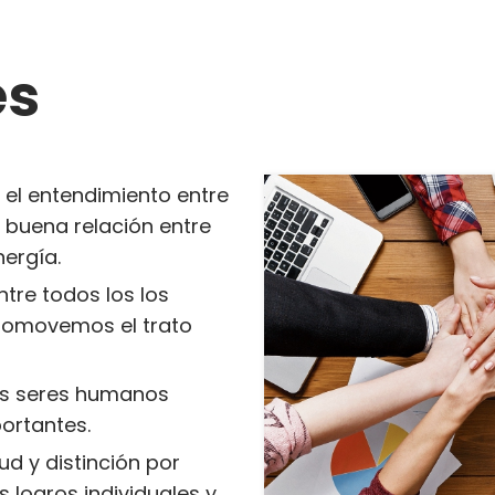
es
y el entendimiento entre
 buena relación entre
ergía.
ntre todos los los
romovemos el trato
os seres humanos
ortantes.
ud y distinción por
 logros individuales y