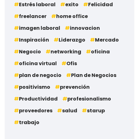
Estrés laboral
exito
Felicidad
freelancer
home office
imagen laboral
innovacion
Inspiración
Liderazgo
Mercado
Negocio
networking
oficina
oficina virtual
Ofis
plan de negocio
Plan de Negocios
positivismo
prevención
Productividad
profesionalismo
proveedores
salud
starup
trabajo