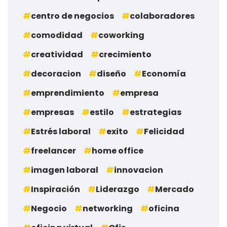
centro de negocios
colaboradores
comodidad
coworking
creatividad
crecimiento
decoracion
diseño
Economía
emprendimiento
empresa
empresas
estilo
estrategias
Estrés laboral
exito
Felicidad
freelancer
home office
imagen laboral
innovacion
Inspiración
Liderazgo
Mercado
Negocio
networking
oficina