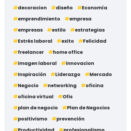
decoracion
diseño
Economía
emprendimiento
empresa
empresas
estilo
estrategias
Estrés laboral
exito
Felicidad
freelancer
home office
imagen laboral
innovacion
Inspiración
Liderazgo
Mercado
Negocio
networking
oficina
oficina virtual
Ofis
plan de negocio
Plan de Negocios
positivismo
prevención
Productividad
profesionalismo