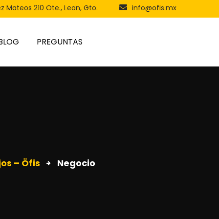
ez Mateos 210 Ote., Leon, Gto.
info@ofis.mx
BLOG
PREGUNTAS
os – Öfis
Negocio