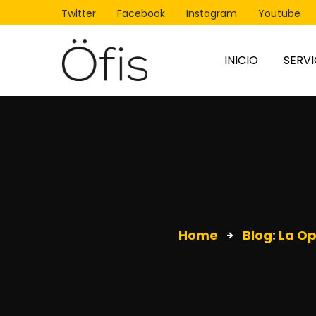
Twitter
Facebook
Instagram
Youtube
INICIO
SERVI
Oficina Tempo
Oficina Virtual
Coworking
Sala Juntas
Home
Blog: La Op
Sala Virtual <