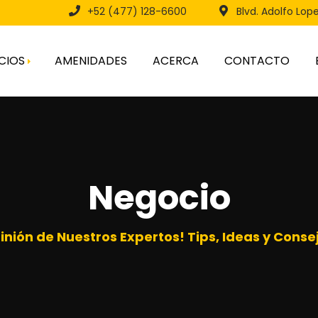
+52 (477) 128-6600
Blvd. Adolfo Lop
CIOS
AMENIDADES
ACERCA
CONTACTO
ral
Negocio
inión de Nuestros Expertos! Tips, Ideas y Consej
 Nuevo