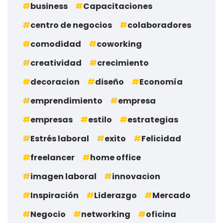
business
Capacitaciones
centro de negocios
colaboradores
comodidad
coworking
creatividad
crecimiento
decoracion
diseño
Economía
emprendimiento
empresa
empresas
estilo
estrategias
Estrés laboral
exito
Felicidad
freelancer
home office
imagen laboral
innovacion
Inspiración
Liderazgo
Mercado
Negocio
networking
oficina