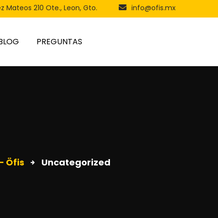
ez Mateos 210 Ote., Leon, Gto.
info@ofis.mx
BLOG
PREGUNTAS
– Öfis
Uncategorized