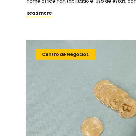
home office han facilitado el uso de estas, con 
Read more
Centro de Negocios