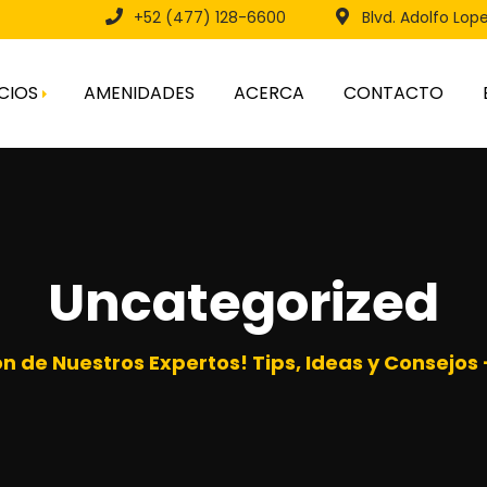
+52 (477) 128-6600
Blvd. Adolfo Lop
CIOS
AMENIDADES
ACERCA
CONTACTO
ral
Uncategorized
ón de Nuestros Expertos! Tips, Ideas y Consejos 
 Nuevo