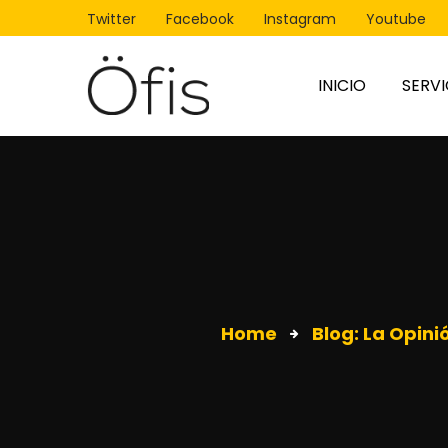
Twitter
Facebook
Instagram
Youtube
INICIO
SERVI
Oficina Tempo
Oficina Virtual
Coworking
Sala Juntas
Home
Blog: La Opini
Sala Virtual <