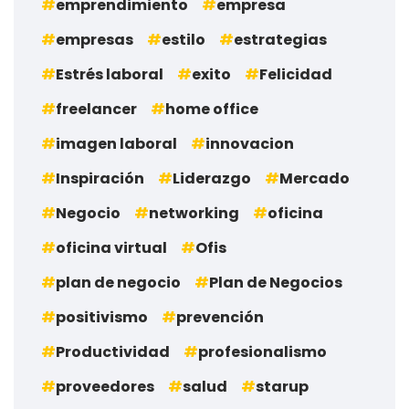
emprendimiento
empresa
empresas
estilo
estrategias
Estrés laboral
exito
Felicidad
freelancer
home office
imagen laboral
innovacion
Inspiración
Liderazgo
Mercado
Negocio
networking
oficina
oficina virtual
Ofis
plan de negocio
Plan de Negocios
positivismo
prevención
Productividad
profesionalismo
proveedores
salud
starup