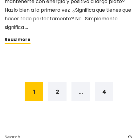
mantenerte con energía y positivo a largo plazo?
Hazlo bien a la primera vez ¿Significa que tienes que
hacer todo perfectamente? No. Simplemente
significa …
Read more
Posts
navigation
1
2
…
4